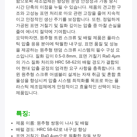
함으로써 제조업체는 향상된 운영 안정성과 가동 중지
시간 단축의 이점을 누릴 수 있습니다. 제품의 견고한 구
조와 고성능 표면 처리로 마모 관련 고장을 줄여 지속적
이고 안정적인 생산 주기를 보장합니다. 또한, 정밀하게
가공된 표면 거칠기 및 질화 깊이는 압출 중 마찰 손실을
줄여 에너지 절약에 기여합니다.
요약하자면, 원추형 트윈 스크류 및 배럴 제품은 플라스
틱 압출 응용 분야에 탁월한 내구성, 표면 품질 및 성능
을 제공하는 원추형 탠덤 스크류 시스템의 필수 구성 요
소입니다. 질화 깊이 0.5-0.8mm, 표면 거칠기 Ra0.4μm
의 가스 질화 처리와 HRC 58-62의 배럴 경도가 결합되
어 현대 압출 공정의 엄격한 요구 사항을 충족합니다. 트
윈 원추형 스크류 어셈블리 설계는 자재 취급 및 혼합 효
율성을 향상시켜 압출 시스템 최적화를 목표로 하는 플
라스틱 제조업체에게 안정적이고 효율적인 선택이 되는
제품입니다.
특징:
제품 이름: 원추형 쌍둥이 나사 및 배럴
배럴 경도: HRC 58-62로 내구성 향상
표면 거칠기: Ra0.4um으로 원활한 작동 보장