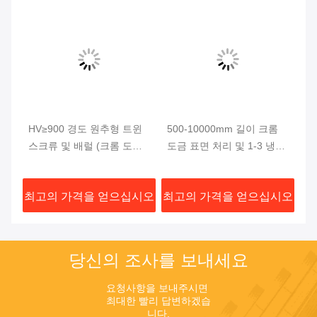
0-
HV≥900 경도 원추형 트윈
500-10000mm 길이 크롬
5
쌍
스크류 및 배럴 (크롬 도금
도금 표면 처리 및 1-3 냉각
3
0.03-0.05mm, 길이 500-
구역을 갖춘 원추형 트윈 스
트
10000mm) 사출 성형용
크류 및 배럴
시오
최고의 가격을 얻으십시오
최고의 가격을 얻으십시오
최
당신의 조사를 보내세요
요청사항을 보내주시면 
최대한 빨리 답변하겠습
니다.