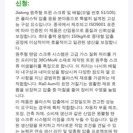
신청:
Jialong 원추형 트윈 스크류 및 배럴(모델 번호 51/105)
은 플라스틱 압출 응용 분야용으로 특별히 설계된 고성
능 구성 요소입니다. 중국에서 제조되고 ISO9001 표준
에 따라 인증된 이 제품은 산업용으로 품질과 신뢰성을
보장합니다. 최대 출력 용량이 150kg/h로 중대형 압출
공정에 이상적이며 효율적이고 일관된 생산을 보장합니
다.
원추형 탠덤 스크류 시스템은 고급 가스 질화 처리를 거
친 프리미엄 38CrMoAl 소재로 제작된 트윈 원추형 스크
류 어셈블리를 특징으로 합니다. 이 처리는 나사와 배럴
의 내구성과 내마모성을 향상시켜 다양한 점도와 열 요
구 사항을 지닌 광범위한 플라스틱 재료를 가공하는 데
적합합니다. Ra0.4um의 표면 거칠기는 원활한 재료 흐
름을 보장하고 압출 중 마찰을 줄여 장비의 수명을 늘립
니다.
이 제품은 플라스틱 압출에서 고정밀도와 견고한 성능
이 요구되는 경우에 특히 적합합니다. 자동차 부품 제조,
포장, 건축 자재, 소비재 생산과 같은 산업은 원뿔형 탠
덤 스크류 시스템의 이점을 크게 누릴 수 있습니다. 일관
된 생산량을 유지하고 까다로운 작업 조건을 견딜 수 있
는 능력은 연속 생산 라인 및 맞춤형 압출 프로젝트에 탁