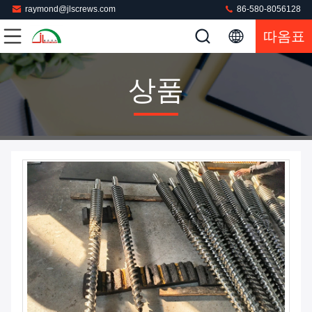
raymond@jlscrews.com
86-580-8056128
따옴표
상품