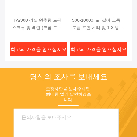
0-
HV≥900 경도 원추형 트윈
500-10000mm 길이 크롬
5
쌍
스크류 및 배럴 (크롬 도금
도금 표면 처리 및 1-3 냉각
3
0.03-0.05mm, 길이 500-
구역을 갖춘 원추형 트윈 스
트
10000mm) 사출 성형용
크류 및 배럴
시오
최고의 가격을 얻으십시오
최고의 가격을 얻으십시오
최
당신의 조사를 보내세요
요청사항을 보내주시면 
최대한 빨리 답변하겠습
니다.