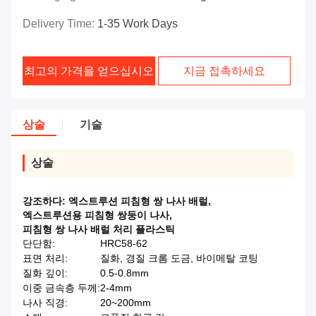
Delivery Time:
1-35 Work Days
최고의 가격을 얻으십시오
지금 접촉하세요
상술
기술
상술
강조하다:
엑스트루션 피침형 쌍 나사 배럴
,
엑스트루션용 피침형 쌍둥이 나사
,
피침형 쌍 나사 배럴 처리 플라스틱
단단함:
HRC58-62
표면 처리:
질화, 경질 크롬 도금, 바이메탈 코팅
질화 깊이:
0.5-0.8mm
이중 금속층 두께:
2-4mm
나사 직경:
20~200mm