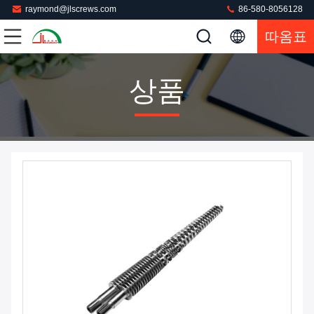
raymond@jlscrews.com
86-580-8056128
따옴표
상품