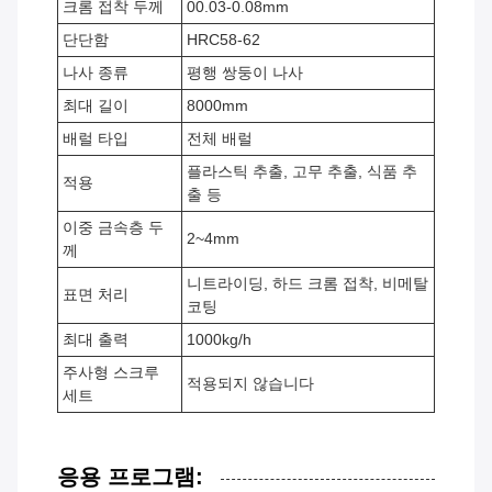
크롬 접착 두께
00.03-0.08mm
단단함
HRC58-62
나사 종류
평행 쌍둥이 나사
최대 길이
8000mm
배럴 타입
전체 배럴
플라스틱 추출, 고무 추출, 식품 추
적용
출 등
이중 금속층 두
2~4mm
께
니트라이딩, 하드 크롬 접착, 비메탈
표면 처리
코팅
최대 출력
1000kg/h
주사형 스크루
적용되지 않습니다
세트
응용 프로그램: