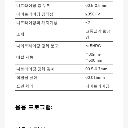
니트라이딩 층 두께
00.5-0.8mm
나이트라이딩 경직성
≥950HV
니트라이딩의 깨지기성
≤2
고품질의 합금
소재
강
나이트라이딩 경화 분포
≤±5HRC
Φ30mm-
배럴 지름
Φ500mm
니트라이딩 경화 깊이
00.5-0.7mm
직렬을 긁어
00.015mm
표면 처리
나이트라이딩
응용 프로그램: