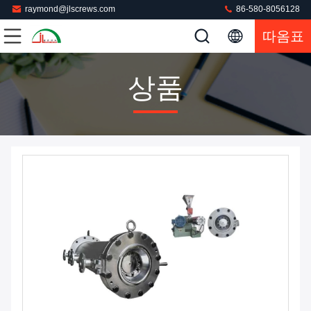
raymond@jlscrews.com
86-580-8056128
따옴표
상품