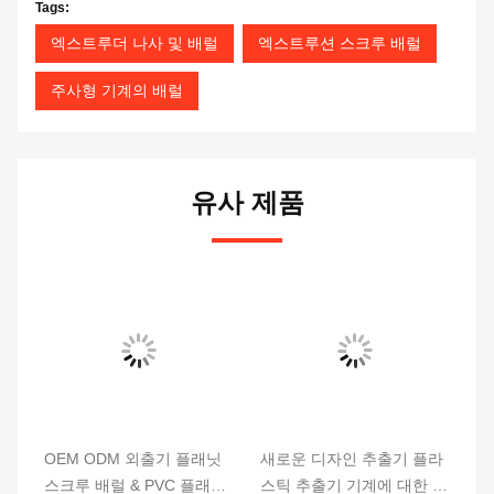
Tags:
엑스트루더 나사 및 배럴
엑스트루션 스크루 배럴
주사형 기계의 배럴
유사 제품
딩
OEM ODM 외출기 플래닛
새로운 디자인 추출기 플라
행
링
스크루 배럴 & PVC 플래닛
스틱 추출기 기계에 대한 행
롤