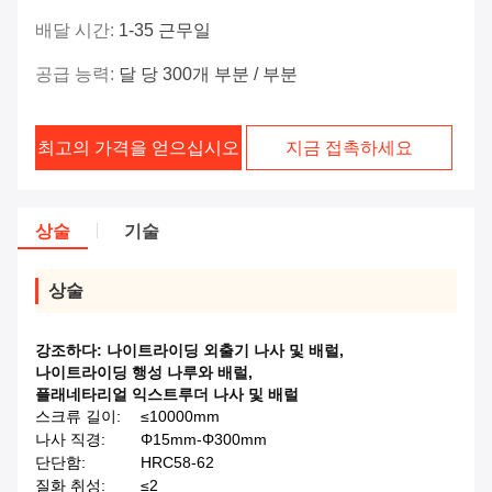
배달 시간:
1-35 근무일
공급 능력:
달 당 300개 부분 / 부분
최고의 가격을 얻으십시오
지금 접촉하세요
상술
기술
상술
강조하다:
나이트라이딩 외출기 나사 및 배럴
,
나이트라이딩 행성 나루와 배럴
,
플래네타리얼 익스트루더 나사 및 배럴
스크류 길이:
≤10000mm
나사 직경:
Φ15mm-Φ300mm
단단함:
HRC58-62
질화 취성:
≤2