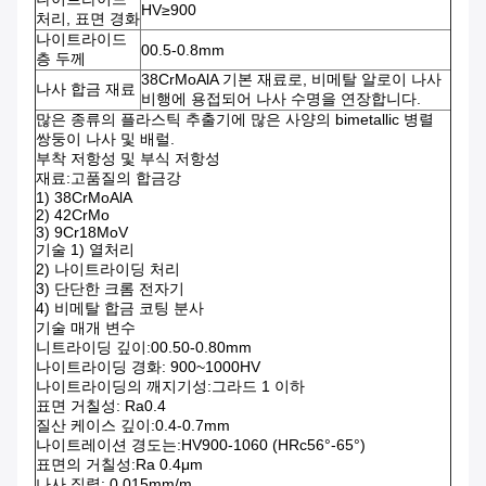
HV≥900
처리, 표면 경화
나이트라이드
00.5-0.8mm
층 두께
38CrMoAlA 기본 재료로, 비메탈 알로이 나사
나사 합금 재료
비행에 용접되어 나사 수명을 연장합니다.
많은 종류의 플라스틱 추출기에 많은 사양의 bimetallic 병렬
쌍둥이 나사 및 배럴.
부착 저항성 및 부식 저항성
재료:고품질의 합금강
1) 38CrMoAlA
2) 42CrMo
3) 9Cr18MoV
기술 1) 열처리
2) 나이트라이딩 처리
3) 단단한 크롬 전자기
4) 비메탈 합금 코팅 분사
기술 매개 변수
니트라이딩 깊이:00.50-0.80mm
나이트라이딩 경화: 900~1000HV
나이트라이딩의 깨지기성:그라드 1 이하
표면 거칠성: Ra0.4
질산 케이스 깊이:0.4-0.7mm
나이트레이션 경도는:HV900-1060 (HRc56°-65°)
표면의 거칠성:Ra 0.4μm
나사 직렬: 0.015mm/m