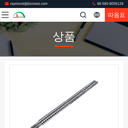
raymond@jlscrews.com
86-580-8056128
따옴표
상품