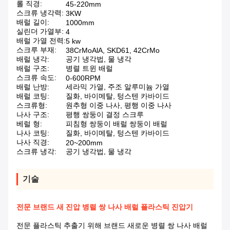
롤 직경:
45-220mm
스크류 냉각력:
3KW
배럴 길이:
1000mm
실린더 가열부:
4
배럴 가열 전력:
5 kw
스크루 부재:
38CrMoAlA, SKD61, 42CrMo
배럴 냉각:
공기 냉각법, 물 냉각
배럴 구조:
병렬 트윈 배럴
스크류 속도:
0-600RPM
배럴 난방:
세라믹 가열, 주조 알루미늄 가열
배럴 코팅:
질화, 바이메탈, 텅스텐 카바이드
스크류형:
원추형 이중 나사, 평행 이중 나사
나사 구조:
평행 쌍둥이 결정 스크루
베럴 형:
피침형 쌍둥이 배럴 쌍둥이 배럴
나사 코팅:
질화, 바이메탈, 텅스텐 카바이드
나사 직경:
20~200mm
스크류 냉각:
공기 냉각법, 물 냉각
기술
전문 브랜드 새 진압 병렬 쌍 나사 배럴 플라스틱 진압기
전문 플라스틱 추출기 위해 브랜드 새로운 병렬 쌍 나사 배럴