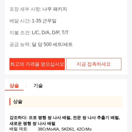
포장 세부 사항:
나무 패키지
배달 시간:
1-35 근무일
지불 조건:
L/C, D/A, D/P, T/T
공급 능력:
달 당 500 세트/세트
최고의 가격을 얻으십시오
지금 접촉하세요
상술
기술
상술
강조하다:
프로 평행 쌍 나사 배럴
,
전문 쌍 나사 추출기 배럴
,
새로운 평행 쌍 나사 배럴
배럴 재료:
38CrMoAlA, SKD61, 42CrMo