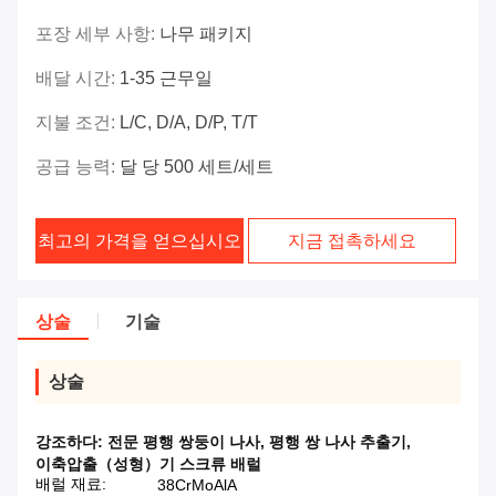
포장 세부 사항:
나무 패키지
배달 시간:
1-35 근무일
지불 조건:
L/C, D/A, D/P, T/T
공급 능력:
달 당 500 세트/세트
최고의 가격을 얻으십시오
지금 접촉하세요
상술
기술
상술
강조하다:
전문 평행 쌍둥이 나사
,
평행 쌍 나사 추출기
,
이축압출（성형）기 스크류 배럴
배럴 재료:
38CrMoAlA