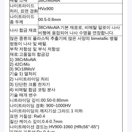
38CrMoAIA
나이트라이드
HV≥900
처리, 표면 경화
나이트라이드
00.5-0.8mm
층 두께
38CrMoAlA 기본 재료로, 비메탈 알로이 나사
나사 합금 재료
비행에 용접되어 나사 수명을 연장합니다.
많은 종류의 플라스틱 추출기에 많은 사양의 bimetallic 병렬
쌍둥이 나사 및 배럴.
부착 저항성 및 부식 저항성
재료:고품질의 합금강
1) 38CrMoAlA
2) 42CrMo
3) 9Cr18MoV
기술 1) 열처리
2) 나이트라이딩 처리
3) 단단한 크롬 전자기
4) 비메탈 합금 코팅 분사
기술 매개 변수
니트라이딩 깊이:00.50-0.80mm
나이트라이딩 경화: 900~1000HV
나이트라이딩의 깨지기성:그라드 1 이하
표면 거칠성: Ra0.4
질산 케이스 깊이:0.4-0.7mm
나이트레이션 경도는:HV900-1060 (HRc56°-65°)
표면의 거칠성:Ra 0.4μm