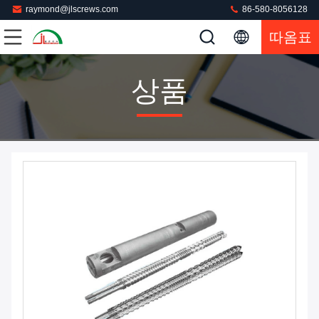
raymond@jlscrews.com
86-580-8056128
따옴표
상품