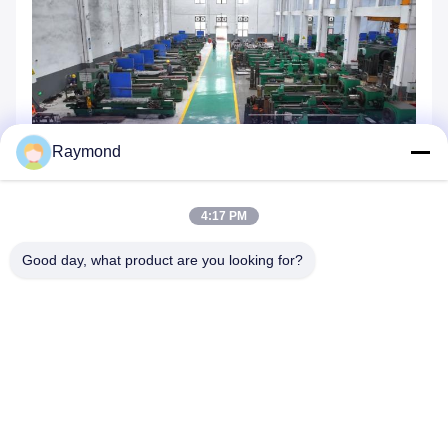
Raymond
FAQ
01
4:17 PM
Q: 당신은 무역 회사나 제조업체인가요?
A: 우리는 20 년 이상 Foundry 공장에서 시작합니다.
Good day, what product are you looking for?
Zhoushan 시, zhejiang 주, 중국에 위치한, Ningbo Port.and
Ningbo 공항에 가깝습니다. 그것은 제조업체입니다.
생산과 가공을 통합하고 있습니다. 우리는 각각 Zhoushan
Jintang에 사무실이 있습니다.
고객은 공장 방문과 검사를 환영합니다.
02
Q: OEM 및 ODM를 지원합니까?
A: 예! 우리는 중국에서 최고의 디자인 팀을 가지고 있습니다.
당신은 단지 우리에게