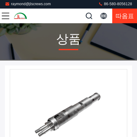
raymond@jlscrews.com
86-580-8056128
따옴표
상품