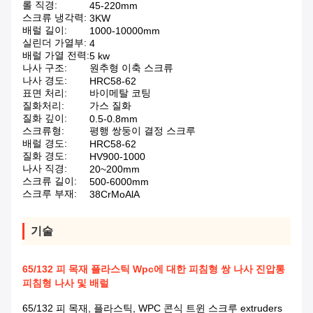
롤 직경:
45-220mm
스크류 냉각력:
3KW
배럴 길이:
1000-10000mm
실린더 가열부:
4
배럴 가열 전력:
5 kw
나사 구조:
원추형 이축 스크류
나사 경도:
HRC58-62
표면 처리:
바이메탈 코팅
질화처리:
가스 질화
질화 깊이:
0.5-0.8mm
스크류형:
평행 쌍둥이 결정 스크루
배럴 경도:
HRC58-62
질화 경도:
HV900-1000
나사 직경:
20~200mm
스크류 길이:
500-6000mm
스크루 부재:
38CrMoAlA
기술
65/132 피 목재 플라스틱 Wpc에 대한 피침형 쌍 나사 진압통
피침형 나사 및 배럴
65/132 피 목재, 플라스틱, WPC 콘식 트윈 스크루 extruders