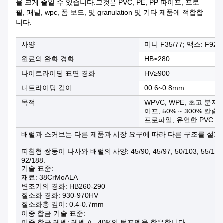
을 크게 줄일 수 있습니다.그것은 PVC, PE, PP 파이프, 프로
필, 패널, wpc, 폼 보드, 및 granulation 및 기타 제품에 적합합
니다.
사양
미니 F35/77; 맥스: F92/
원료의 완화 경화
HB≥280
나이트라이딩 표면 경화
HV≥900
니트라이딩 깊이
00.6~0.8mm
목적
WPVC, WPE, 초고 분자 
이프, 50% ~ 300% 칼슘
프로파일, 유연한 PVC 엽, P
배럴과 스커브는 다른 제품과 시장 요구에 따라 다른 구조를 설계 
피침형 쌍둥이 나사와 배럴의 사양: 45/90, 45/97, 50/103, 55/110, 60/1
92/188.
기술 표준:
재료: 38CrMoALA
변조기의 경화: HB260-290
질소화 경화: 930-970HV
질소화층 깊이: 0.4-0.7mm
이중 합금 기술 표준:
이중 합금 레벨: 레벨 A - 40%의 텅프멘을 함유합니다.