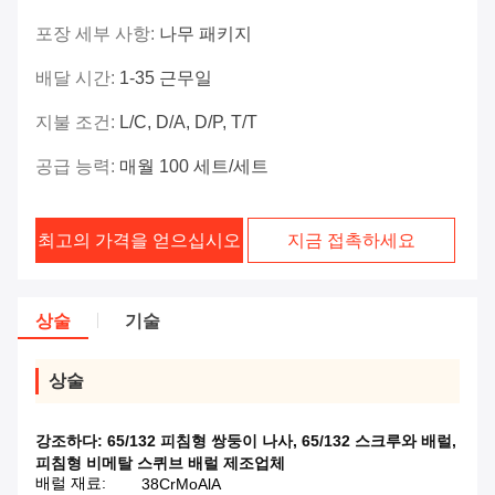
포장 세부 사항:
나무 패키지
배달 시간:
1-35 근무일
지불 조건:
L/C, D/A, D/P, T/T
공급 능력:
매월 100 세트/세트
최고의 가격을 얻으십시오
지금 접촉하세요
상술
기술
상술
강조하다:
65/132 피침형 쌍둥이 나사
,
65/132 스크루와 배럴
,
피침형 비메탈 스퀴브 배럴 제조업체
배럴 재료:
38CrMoAlA